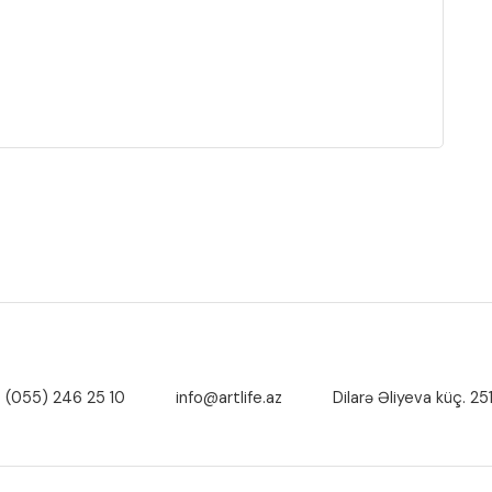
(055) 246 25 10
info@artlife.az
Dilarə Əliyeva küç. 25